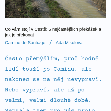
překážek
a
jak
je
Co vám stojí v Cestě: 5 nejčastějších překážek a
jak je překonat
překonat
/
Camino de Santiago
Ada Mikulová
Často přemýšlím, proč hodně
lidí touží po Caminu, ale
nakonec se na něj nevypraví.
Nebo vypraví, ale až po
velmi, velmi dlouhé době.