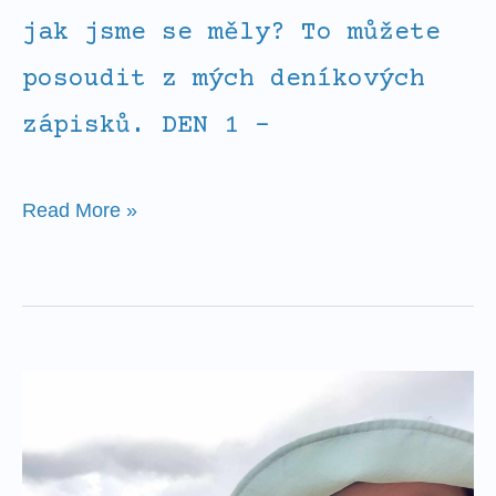
jak jsme se měly? To můžete
posoudit z mých deníkových
zápisků. DEN 1 –
Read More »
Matka
na
útěku!