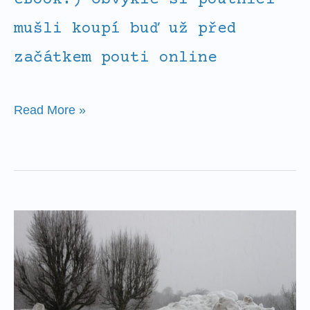
mušli koupí buď už před
začátkem pouti online
Read More »
5
důvodů,
proč
se