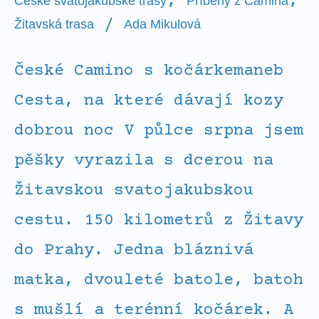
,
,
České svatojakubské trasy
Příběhy z Camina
/
Žitavská trasa
Ada Mikulová
České Camino s kočárkemaneb
Cesta, na které dávají kozy
dobrou noc V půlce srpna jsem
pěšky vyrazila s dcerou na
Žitavskou svatojakubskou
cestu. 150 kilometrů z Žitavy
do Prahy. Jedna bláznivá
matka, dvouleté batole, batoh
s mušlí a terénní kočárek. A