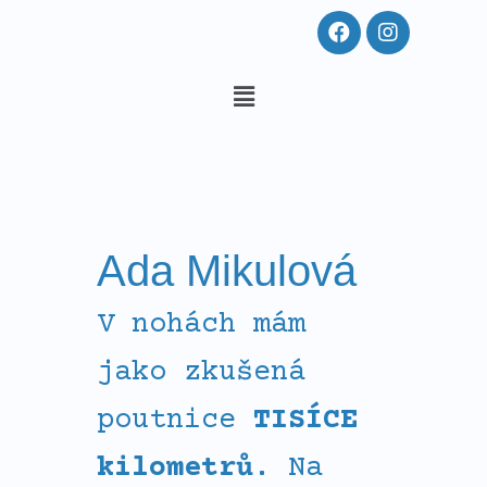
Přeskočit
F
I
a
n
na
c
s
Menu
e
t
obsah
b
a
o
g
o
r
k
a
m
Ada Mikulová
V nohách mám
jako zkušená
poutnice
TISÍCE
kilometrů
. Na